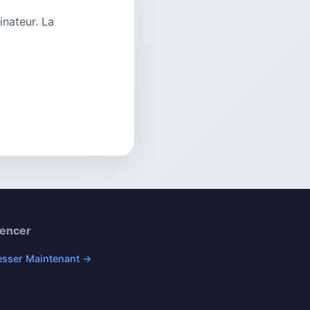
inateur. La
encer
sser Maintenant →