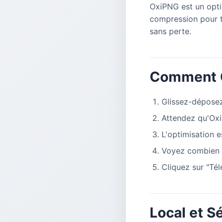
OxiPNG est un optim
compression pour tr
sans perte.
Comment 
Glissez-déposez
Attendez qu'Ox
L'optimisation e
Voyez combien 
Cliquez sur "Té
Local et S